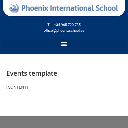
Tel: +34 965 720 785
office@phoenixschool.es
Events template
[CONTENT]